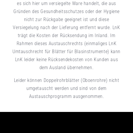
es sich hier um versiegelte Ware handelt, die aus
Gründen des Gesundheitsschutzes oder der Hygiene
nicht zur Rückgabe geeignet ist und diese
Versiegelung nach der Lieferung entfernt wurde. LnK
trägt die Kosten der Rücksendung im Inland. Im
Rahmen dieses Austauschrechts (einmaliges LnK
Umtauschrecht für Blätter für Blasinstrumente) kann
LnK leider keine Rücksendekosten von Kunden aus
dem Ausland übernehmen.
Leider können Doppelrohrblätter (Oboenrohre) nicht
umgetauscht werden und sind von dem
Austauschprogramm ausgenommen.