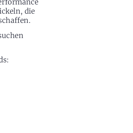
Performance
ickeln, die
schaffen.
rsuchen
ds: