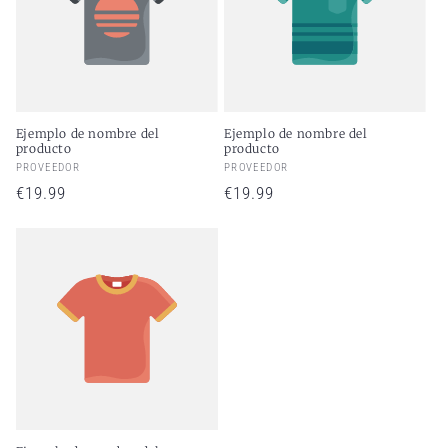
Ejemplo de nombre del
Ejemplo de nombre del
producto
producto
PROVEEDOR
PROVEEDOR
Proveedor:
Proveedor:
Precio habitual
€19.99
Precio habitual
€19.99