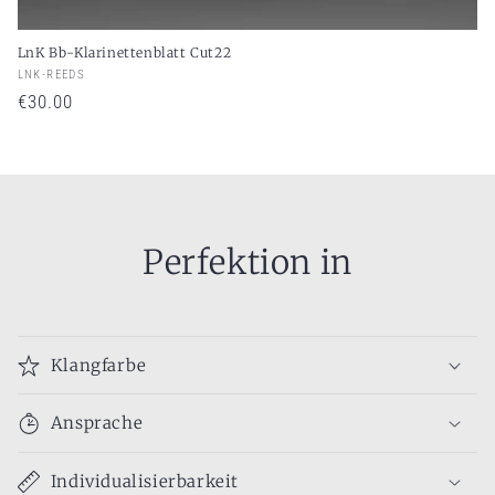
LnK Bb-Klarinettenblatt Cut22
LNK-REEDS
Proveedor:
Precio habitual
€30.00
Perfektion in
Klangfarbe
Ansprache
Individualisierbarkeit