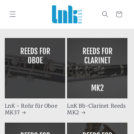
rectamente al contenido
Carrito
LnK - Rohr für Oboe
LnK Bb-Clarinet Reeds
MK37
MK2