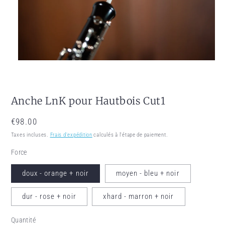
Ouvrir le média 1 dans une fenêtre modale
Anche LnK pour Hautbois Cut1
Prix habituel
€98.00
Taxes incluses.
Frais d'expédition
calculés à l'étape de paiement.
Force
doux - orange + noir
moyen - bleu + noir
dur - rose + noir
xhard - marron + noir
Quantité
Quantité