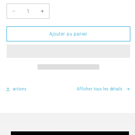
Réduire la quantité de Anche LnK pour Hautbo
Augmenter la quantité de Anche Ln
Ajouter au panier
actions
Afficher tous les détails
aux informations produits