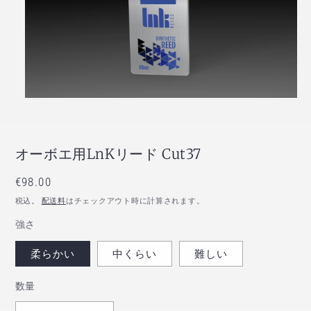
モーダルでメディア (1) を開く
オーボエ用LnKリード Cut37
通常価格
€98.00
税込。
配送料
はチェックアウト時に計算されます。
強さ
柔らかい
中くらい
難しい
数量
数量