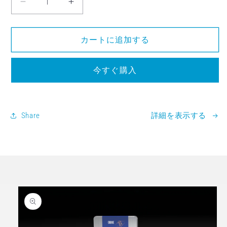
LnK Rohr für Oboe Cut2の数量を減らす
LnK Rohr für Oboe Cut2の数量を
カートに追加する
今すぐ購入
Share
詳細を表示する
商品情報にスキップ