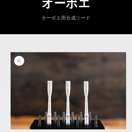
オーボエ
オーボエ用合成リード
商品情報にスキップ
モーダルでメディア (1) を開く