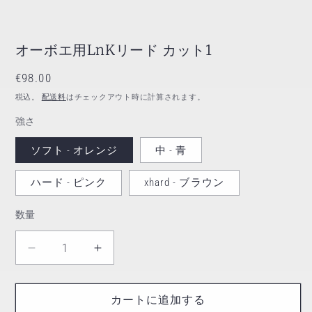
オーボエ用LnKリード カット1
通常価格
€98.00
税込。
配送料
はチェックアウト時に計算されます。
強さ
ソフト - オレンジ
中 - 青
ハード - ピンク
xhard - ブラウン
数量
数量
オーボエ用LnKリード カット1の数量を減らす
オーボエ用LnKリード カット1の数
カートに追加する