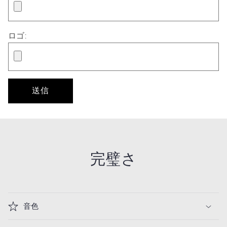
ロゴ:
完璧さ
音色