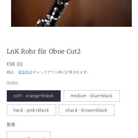
モーダルでメディア (1) を開く
LnK Rohr für Oboe Cut2
通常価格
€98.00
税込。
配送料
はチェックアウト時に計算されます。
Stärke
soft - orange+black
medium - blue+black
hard - pink+black
xhard - brown+black
数量
数量