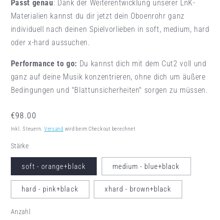
Passt genau
: Dank der Weiterentwicklung unserer LnK-
Materialien kannst du dir jetzt dein Oboenrohr ganz
individuell nach deinen Spielvorlieben in soft, medium, hard
oder x-hard aussuchen.
Performance to go:
Du kannst dich mit dem Cut2 voll und
ganz auf deine Musik konzentrieren, ohne dich um äußere
Bedingungen und "Blattunsicherheiten" sorgen zu müssen.
Normaler Preis
€98.00
Inkl. Steuern.
Versand
wird beim Checkout berechnet
Stärke
soft - orange+black
medium - blue+black
hard - pink+black
xhard - brown+black
Anzahl
Anzahl