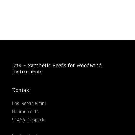
LnK - Synthetic Reeds for Woodwind
Instruments
Kontakt
LnK Reeds GmbH
Neumühle 14
91456 Diespeck