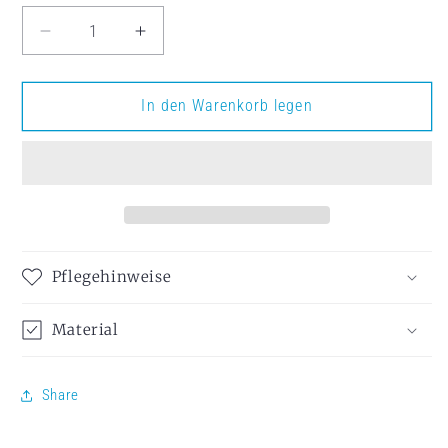
Verringere die Menge für LnK Rohr für Oboe C
Erhöhe die Menge für LnK Rohr für
In den Warenkorb legen
Pflegehinweise
Material
Share